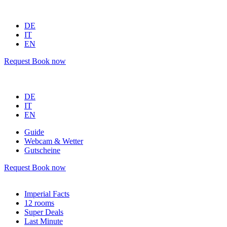
DE
IT
EN
Request
Book now
DE
IT
EN
Guide
Webcam & Wetter
Gutscheine
Request
Book now
Imperial Facts
12 rooms
Super Deals
Last Minute