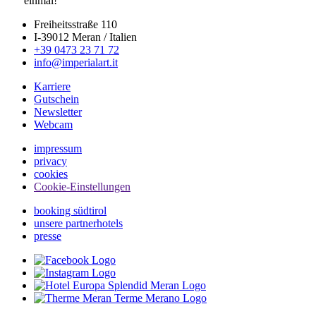
einmal!
Freiheitsstraße 110
I-39012 Meran / Italien
+39 0473 23 71 72
info@imperialart.it
Karriere
Gutschein
Newsletter
Webcam
impressum
privacy
cookies
Cookie-Einstellungen
booking südtirol
unsere partnerhotels
presse