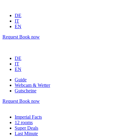
DE
IT
EN
Request
Book now
DE
IT
EN
Guide
Webcam & Wetter
Gutscheine
Request
Book now
Imperial Facts
12 rooms
Super Deals
Last Minute