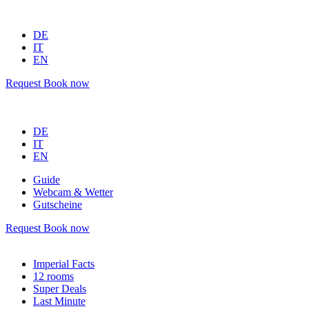
DE
IT
EN
Request
Book now
DE
IT
EN
Guide
Webcam & Wetter
Gutscheine
Request
Book now
Imperial Facts
12 rooms
Super Deals
Last Minute