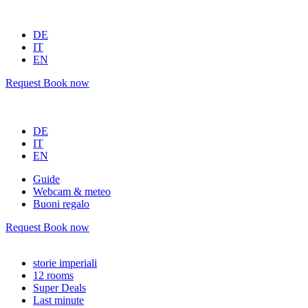
DE
IT
EN
Request
Book now
DE
IT
EN
Guide
Webcam & meteo
Buoni regalo
Request
Book now
storie imperiali
12 rooms
Super Deals
Last minute