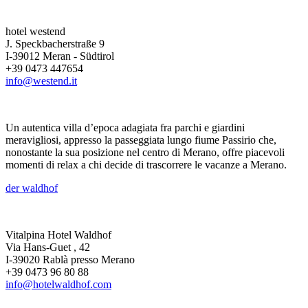
hotel westend
J. Speckbacherstraße 9
I-39012 Meran - Südtirol
+39 0473 447654
info@westend.it
Un autentica villa d’epoca adagiata fra parchi e giardini
meravigliosi, appresso la passeggiata lungo fiume Passirio che,
nonostante la sua posizione nel centro di Merano, offre piacevoli
momenti di relax a chi decide di trascorrere le vacanze a Merano.
der waldhof
Vitalpina Hotel Waldhof
Via Hans-Guet , 42
I-39020 Rablà presso Merano
+39 0473 96 80 88
info@hotelwaldhof.com