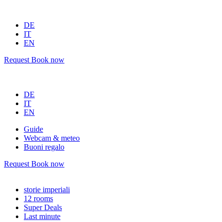
DE
IT
EN
Request
Book now
DE
IT
EN
Guide
Webcam & meteo
Buoni regalo
Request
Book now
storie imperiali
12 rooms
Super Deals
Last minute