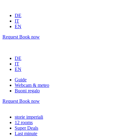
DE
IT
EN
Request
Book now
DE
IT
EN
Guide
Webcam & meteo
Buoni regalo
Request
Book now
storie imperiali
12 rooms
Super Deals
Last minute