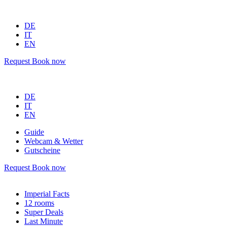
DE
IT
EN
Request
Book now
DE
IT
EN
Guide
Webcam & Wetter
Gutscheine
Request
Book now
Imperial Facts
12 rooms
Super Deals
Last Minute