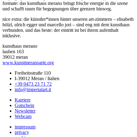
formate: das kunsthaus merano bringt frische energie in die szene
und schafft raum für begegnungen über grenzen hinweg.
nice extra: die künstler*innen hinter unseren art-zimmern – elisabeth
hölzl, ulrich egger und marcello jori – sind eng mit dem kunsthaus
verbunden. und das beste: der eintritt ist bei ihrem aufenthalt
inklusive.
kunsthaus merano
lauben 163
39012 meran
www.kunstmeranoarte.org
Freiheitsstraße 110
I-39012 Meran / Italien
+39 0473 23 71 72
info@imperialart.it
Karriere
Gutschein
Newsletter
Webcam
impressum
privacy